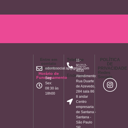
Entre em
Telefone
POLÍTICA
11-
contato
DE
91212-
conosco
PRIVACIDADE
odontosocial.sp@gmail.com
4035
Redes
Horário de
Endereço
Atendimento:
Sociais
Funcionamento
Seg -
Rua Duarte
Sex:
de Azevedo,
08:30 às
284 sala 86
18h00
8 andar
Centro
empresaria
de Santana -
Santana -
São Paulo
SP