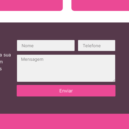
a sua
em
s
Enviar