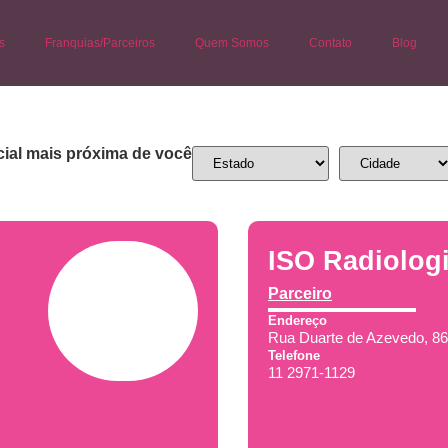
s
Franquias/Parceiros
Quem Somos
Contato
Blog
ial mais próxima de você
ISO Radiolog
Parceiro
Endereço
Rua Duarte de Azevedo, 86
Telefone
11 2971-1129