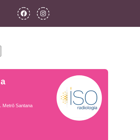
ia
. Metrô Santana