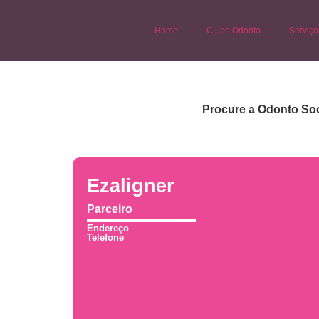
Home
Clube Odonto
Serviço
Procure a Odonto Soc
Ezaligner
Parceiro
Endereço
Telefone