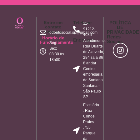
Entre em
Telefone
POLÍTICA
11-
contato
DE
91212-
conosco
PRIVACIDADE
odontosocial.sp@gmail.com
4035
Redes
Horário de
Endereço
Atendimento:
Sociais
Funcionamento
Seg -
Rua Duarte
Sex:
de Azevedo,
08:30 às
284 sala 86
18h00
8 andar
Centro
empresaria
de Santana -
Santana -
São Paulo
SP
Escritório
: Rua
Conde
Prates
,755
Parque
da