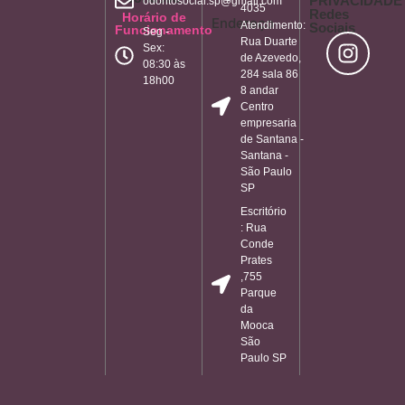
PRIVACIDADE
odontosocial.sp@gmail.com
4035
Redes
Horário de
Endereço
Atendimento:
Sociais
Funcionamento
Seg -
Rua Duarte
Sex:
de Azevedo,
08:30 às
284 sala 86
18h00
8 andar
Centro
empresaria
de Santana -
Santana -
São Paulo
SP
Escritório
: Rua
Conde
Prates
,755
Parque
da
Mooca
São
Paulo SP