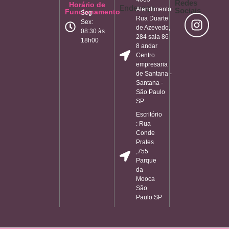
Redes
Horário de
Endereço
Atendimento:
Sociais
Funcionamento
Seg -
Rua Duarte
Sex:
de Azevedo,
08:30 às
284 sala 86
18h00
8 andar
Centro
empresaria
de Santana -
Santana -
São Paulo
SP
Escritório
: Rua
Conde
Prates
,755
Parque
da
Mooca
São
Paulo SP