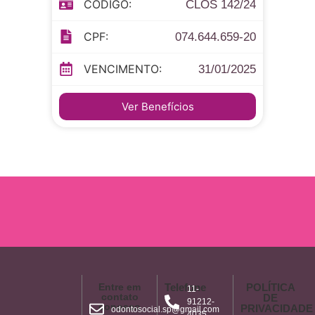
CÓDIGO:
CLOS 142/24
CPF:
074.644.659-20
VENCIMENTO:
31/01/2025
Ver Benefícios
Entre em
Telefone
POLÍTICA
11-
contato
DE
91212-
conosco
PRIVACIDADE
odontosocial.sp@gmail.com
4035