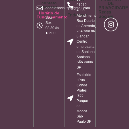
contato
DE
91212-
conosco
PRIVACIDADE
odontosocial.sp@gmail.com
4035
Redes
Horário de
Endereço
Atendimento:
Sociais
Funcionamento
Seg -
Rua Duarte
Sex:
de Azevedo,
08:30 às
284 sala 86
18h00
8 andar
Centro
empresaria
de Santana -
Santana -
São Paulo
SP
Escritório
: Rua
Conde
Prates
,755
Parque
da
Mooca
São
Paulo SP