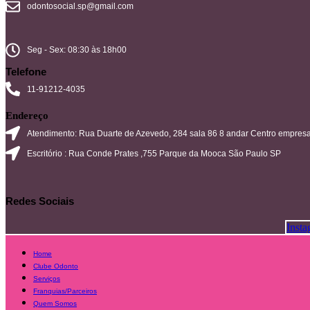
odontosocial.sp@gmail.com
Seg - Sex: 08:30 às 18h00
Telefone
11-91212-4035
Endereço
Atendimento: Rua Duarte de Azevedo, 284 sala 86 8 andar Centro empresa
Escritório : Rua Conde Prates ,755 Parque da Mooca São Paulo SP
Redes Sociais
Inst
Home
Clube Odonto
Serviços
Franquias/Parceiros
Quem Somos