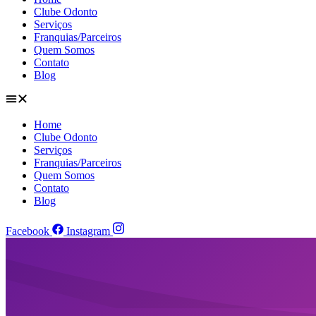
Clube Odonto
Serviços
Franquias/Parceiros
Quem Somos
Contato
Blog
Home
Clube Odonto
Serviços
Franquias/Parceiros
Quem Somos
Contato
Blog
Facebook
Instagram