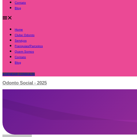
Contato
Blog
Home
Clube Odonto
Serviços
Franquias/Parceiros
Quem Somos
Contato
Blog
AGENDAR CONSULTA
Odonto Social - 2025