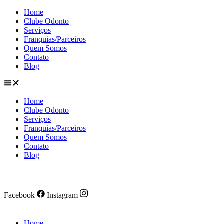
Ir
Home
para
Clube Odonto
o
Serviços
conteúdo
Franquias/Parceiros
Quem Somos
Contato
Blog
Home
Clube Odonto
Serviços
Franquias/Parceiros
Quem Somos
Contato
Blog
Facebook
Instagram
Home